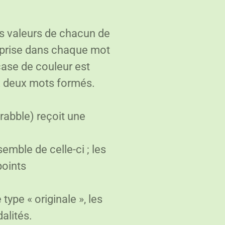
s valeurs de chacun de
eprise dans chaque mot
case de couleur est
x deux mots formés.
crabble) reçoit une
semble de celle-ci ; les
points
 type « originale », les
alités.