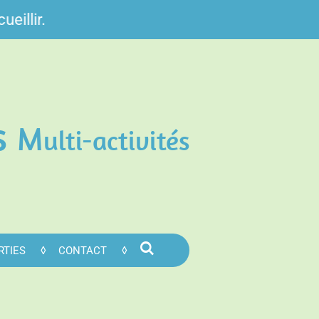
ueillir.
s
M
ulti-activités
RTIES
CONTACT