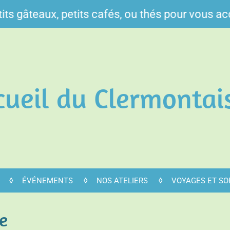
its gâteaux, petits cafés, ou thés pour vous acc
cueil du Clermontai
ÉVÉNEMENTS
NOS ATELIERS
VOYAGES ET SO
e